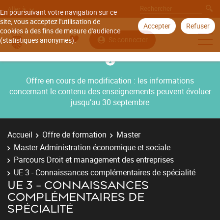
Aller à
En poursuivant votre navigation sur ce
site, vous acceptez l'utilisation de
Accepter
Refuser
cookies à des fins de mesure d'audience
Se connecter
(statistiques anonymes).
Offre en cours de modification : les informations
concernant le contenu des enseignements peuvent évoluer
jusqu’au 30 septembre
Accueil
Offre de formation
Master
Master Administration économique et sociale
Parcours Droit et management des entreprises
UE 3 - Connaissances complémentaires de spécialité
UE 3 - CONNAISSANCES
COMPLÉMENTAIRES DE
SPÉCIALITÉ