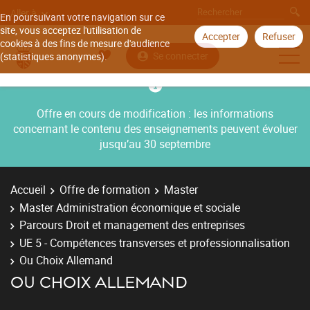
Aller à
En poursuivant votre navigation sur ce
site, vous acceptez l'utilisation de
Accepter
Refuser
cookies à des fins de mesure d'audience
Se connecter
(statistiques anonymes).
Offre en cours de modification : les informations
concernant le contenu des enseignements peuvent évoluer
jusqu’au 30 septembre
Accueil
Offre de formation
Master
Master Administration économique et sociale
Parcours Droit et management des entreprises
UE 5 - Compétences transverses et professionnalisation
Ou Choix Allemand
OU CHOIX ALLEMAND