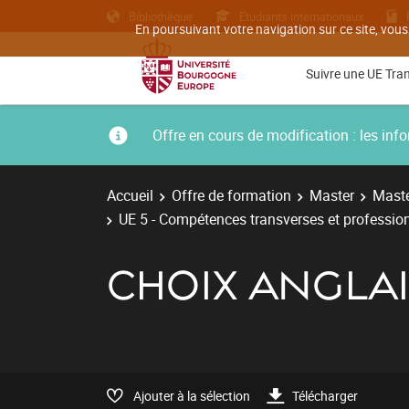
Bibliothèque
Etudiants internationaux
En poursuivant votre navigation sur ce site, vous
Suivre une UE Tra
Offre en cours de modification : les i
Accueil
Offre de formation
Master
Maste
UE 5 - Compétences transverses et professio
CHOIX ANGLA
Ajouter à la sélection
Télécharger