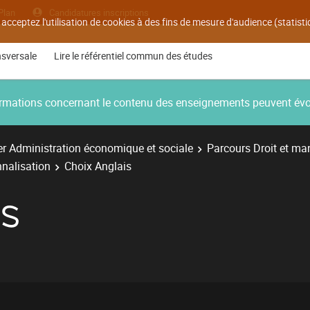
Plan
Candidatures inscriptions
 acceptez l'utilisation de cookies à des fins de mesure d'audience (statis
nsversale
Lire le référentiel commun des études
nformations concernant le contenu des enseignements peuvent év
r Administration économique et sociale
Parcours Droit et ma
nnalisation
Choix Anglais
IS