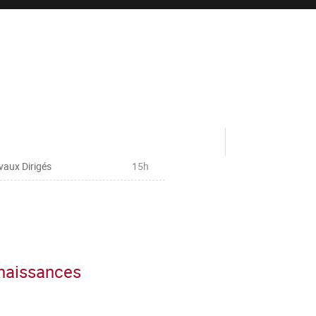
vaux Dirigés
15h
nnaissances