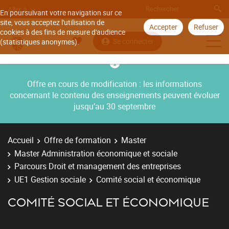
Aller à
En poursuivant votre navigation sur ce
site, vous acceptez l'utilisation de
Accepter
Refuser
cookies à des fins de mesure d'audience
Se connecter
(statistiques anonymes).
Offre en cours de modification : les informations
concernant le contenu des enseignements peuvent évoluer
jusqu’au 30 septembre
Accueil
Offre de formation
Master
Master Administration économique et sociale
Parcours Droit et management des entreprises
UE1 Gestion sociale
Comité social et économique
COMITÉ SOCIAL ET ÉCONOMIQUE