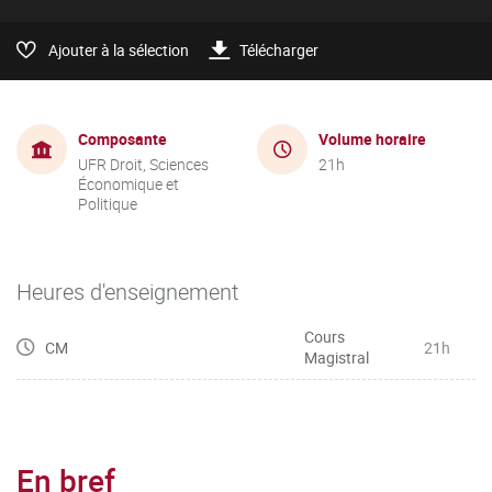
Ajouter à la sélection
Télécharger
Composante
Volume horaire
UFR Droit, Sciences
21h
Économique et
Politique
Heures d'enseignement
Cours
CM
21h
Magistral
En bref