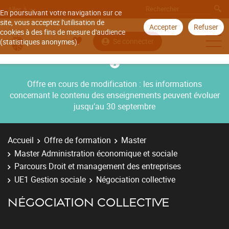
Aller à
En poursuivant votre navigation sur ce
site, vous acceptez l'utilisation de
Accepter
Refuser
cookies à des fins de mesure d'audience
Se connecter
(statistiques anonymes).
Offre en cours de modification : les informations
concernant le contenu des enseignements peuvent évoluer
jusqu’au 30 septembre
Accueil
Offre de formation
Master
Master Administration économique et sociale
Parcours Droit et management des entreprises
UE1 Gestion sociale
Négociation collective
NÉGOCIATION COLLECTIVE