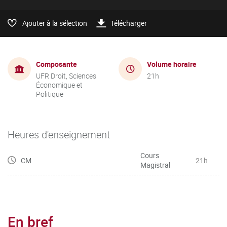
Ajouter à la sélection
Télécharger
Composante
Volume horaire
UFR Droit, Sciences
21h
Économique et
Politique
Heures d'enseignement
Cours
CM
21h
Magistral
En bref