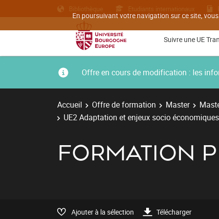
Bibliothèque
Etudiants internationaux
En poursuivant votre navigation sur ce site, vous
Suivre une UE Tra
Offre en cours de modification : les i
Accueil
Offre de formation
Master
Maste
UE2 Adaptation et enjeux socio économiques
FORMATION P
Ajouter à la sélection
Télécharger