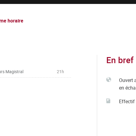
me horaire
En bref
rs Magistral
21h
Ouvert 
en éch
Effectif