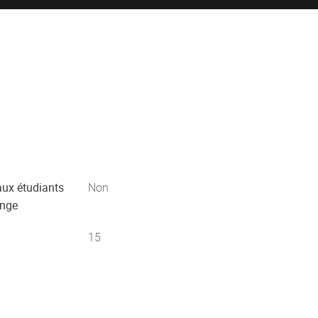
aux étudiants
Non
ange
15