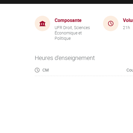
Composante
Volu
UFR Droit, Sciences
21h
Économique et
Politique
Heures d'enseignement
CM
Cou