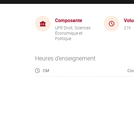
Composante
Volu
UFR Droit, Sciences
21h
Économique et
Politique
Heures d'enseignement
CM
Cou