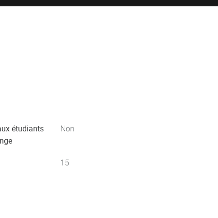
aux étudiants
Non
ange
15