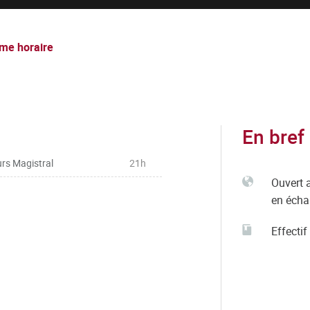
me horaire
En bref
rs Magistral
21h
Ouvert 
en éch
Effectif