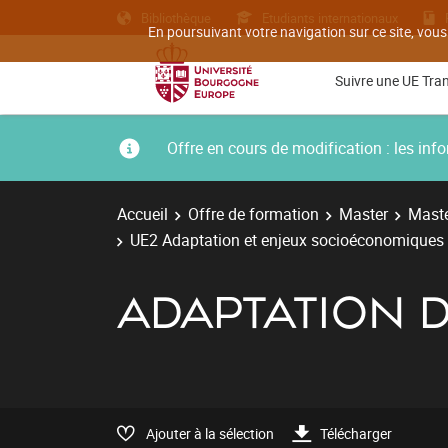
Bibliothèque
Etudiants internationaux
En poursuivant votre navigation sur ce site, vous
Suivre une UE Tra
Offre en cours de modification : les i
Accueil
Offre de formation
Master
Maste
UE2 Adaptation et enjeux socioéconomiques
ADAPTATION D
Ajouter à la sélection
Télécharger