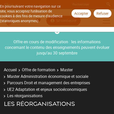
Aller à
En poursuivant votre navigation sur ce
site, vous acceptez l'utilisation de
Accepter
Refuser
cookies à des fins de mesure d'audience
Se connecter
(statistiques anonymes).
Offre en cours de modification : les informations
concernant le contenu des enseignements peuvent évoluer
jusqu’au 30 septembre
Accueil
Offre de formation
Master
Master Administration économique et sociale
Parcours Droit et management des entreprises
UE2 Adaptation et enjeux socioéconomiques
Les réorganisations
LES RÉORGANISATIONS