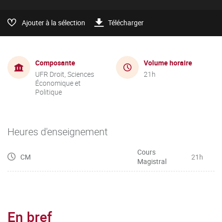
Ajouter à la sélection
Télécharger
Composante
Volume horaire
UFR Droit, Sciences
21h
Économique et
Politique
Heures d'enseignement
Cours
CM
21h
Magistral
En bref