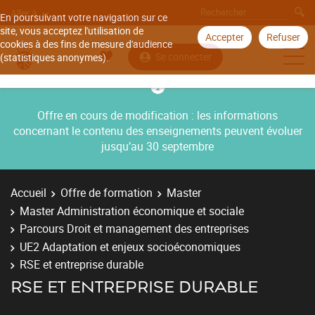
Aller à
En poursuivant votre navigation sur ce
site, vous acceptez l'utilisation de
Accepter
Refuser
cookies à des fins de mesure d'audience
Se connecter
(statistiques anonymes).
Offre en cours de modification : les informations
concernant le contenu des enseignements peuvent évoluer
jusqu’au 30 septembre
Accueil
Offre de formation
Master
Master Administration économique et sociale
Parcours Droit et management des entreprises
UE2 Adaptation et enjeux socioéconomiques
RSE et entreprise durable
RSE ET ENTREPRISE DURABLE