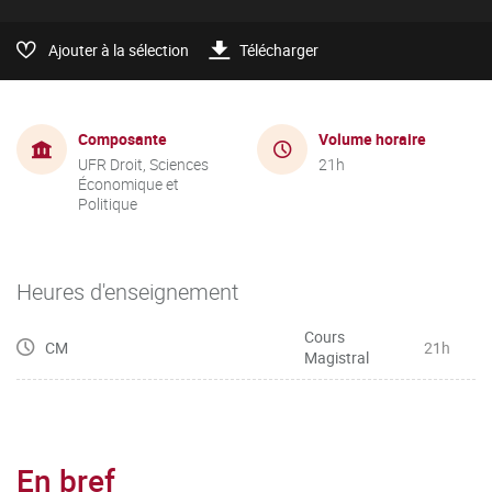
Ajouter à la sélection
Télécharger
Composante
Volume horaire
UFR Droit, Sciences
21h
Économique et
Politique
Heures d'enseignement
Cours
CM
21h
Magistral
En bref