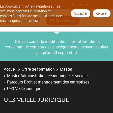
Aller à
En poursuivant votre navigation sur ce
site, vous acceptez l'utilisation de
Accepter
Refuser
cookies à des fins de mesure d'audience
Se connecter
(statistiques anonymes).
Offre en cours de modification : les informations
concernant le contenu des enseignements peuvent évoluer
jusqu’au 30 septembre
Accueil
Offre de formation
Master
Master Administration économique et sociale
Parcours Droit et management des entreprises
UE3 Veille juridique
UE3 VEILLE JURIDIQUE