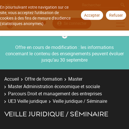
Aller à
En poursuivant votre navigation sur ce
site, vous acceptez l'utilisation de
Accepter
Refuser
cookies à des fins de mesure d'audience
Se connecter
(statistiques anonymes).
Offre en cours de modification : les informations
concernant le contenu des enseignements peuvent évoluer
jusqu’au 30 septembre
Accueil
Offre de formation
Master
Master Administration économique et sociale
Parcours Droit et management des entreprises
UE3 Veille juridique
Veille juridique / Séminaire
VEILLE JURIDIQUE / SÉMINAIRE