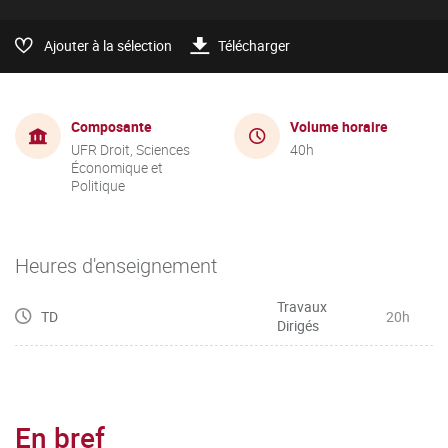
Ajouter à la sélection
Télécharger
Composante
Volume horaire
UFR Droit, Sciences
40h
Économique et
Politique
Heures d'enseignement
Travaux
TD
20h
Dirigés
En bref