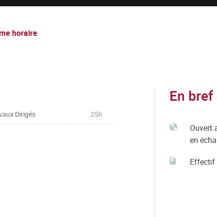
me horaire
En bref
vaux Dirigés
25h
Ouvert 
en éch
Effectif