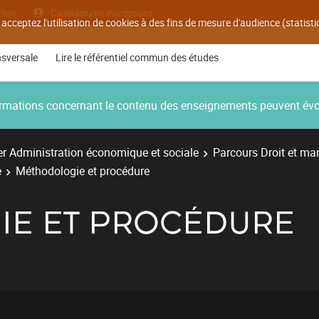
Plan
Candidatures inscriptions
 acceptez l'utilisation de cookies à des fins de mesure d'audience (statis
nsversale
Lire le référentiel commun des études
nformations concernant le contenu des enseignements peuvent év
r Administration économique et sociale
Parcours Droit et ma
e
Méthodologie et procédure
E ET PROCÉDURE