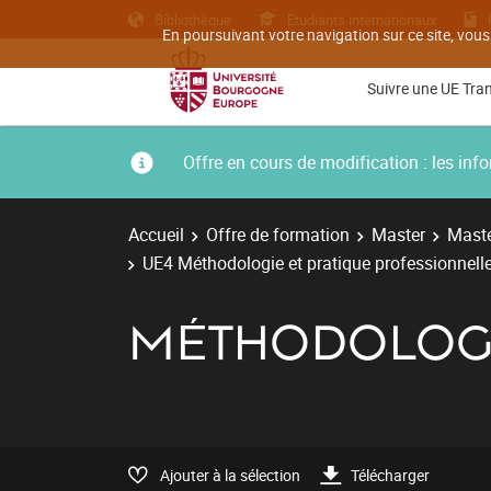
Bibliothèque
Etudiants internationaux
En poursuivant votre navigation sur ce site, vous
Suivre une UE Tra
Offre en cours de modification : les i
Accueil
Offre de formation
Master
Maste
UE4 Méthodologie et pratique professionnell
MÉTHODOLOGI
Ajouter à la sélection
Télécharger