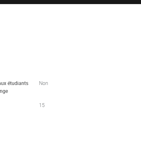
aux étudiants
Non
ange
15