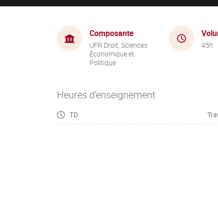
Composante
Volu
UFR Droit, Sciences
45h
Économique et
Politique
Heures d'enseignement
TD
Tra