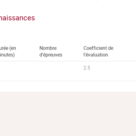
nnaissances
urée (en
Nombre
Coefficient de
inutes)
d'épreuves
l'évaluation
2.5