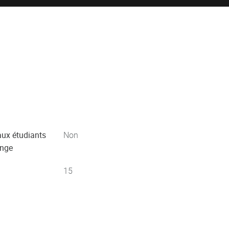
aux étudiants
Non
ange
15