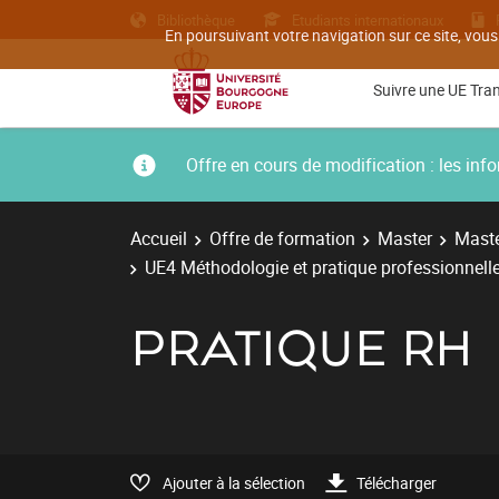
Bibliothèque
Etudiants internationaux
En poursuivant votre navigation sur ce site, vous
Suivre une UE Tra
Offre en cours de modification : les i
Accueil
Offre de formation
Master
Maste
UE4 Méthodologie et pratique professionnell
PRATIQUE RH
Ajouter à la sélection
Télécharger