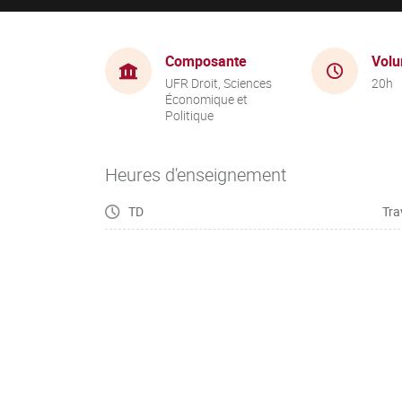
Composante
Volu
UFR Droit, Sciences
20h
Économique et
Politique
Heures d'enseignement
TD
Tra