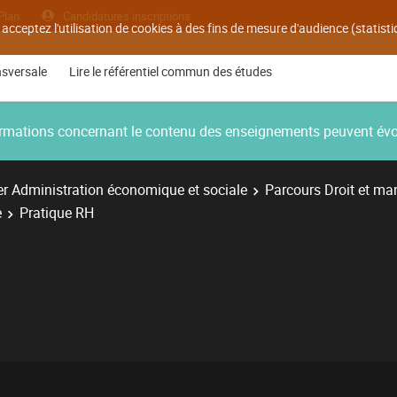
Plan
Candidatures inscriptions
 acceptez l'utilisation de cookies à des fins de mesure d'audience (statis
nsversale
Lire le référentiel commun des études
nformations concernant le contenu des enseignements peuvent év
r Administration économique et sociale
Parcours Droit et ma
e
Pratique RH