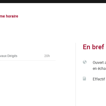
me horaire
En bref
vaux Dirigés
20h
Ouvert 
en éch
Effectif