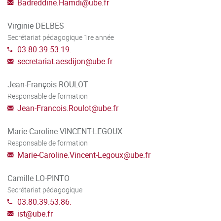
Badreddine.Hamdi
@
ube.fr
Maîtrise des grandes opérations de gestion des
Virginie DELBES
personnels publics: recrutement, avancement, mutation,
Secrétariat pédagogique 1re année
gestion des différentes positions statutaires, droit
03.80.39.53.19.
disciplinaire,....
secretariat.aesdijon
@
ube.fr
Capacité d'analyse, en situation concrète, du droit
applicable aux personnels statutaires et non statutaires
Jean-François ROULOT
des administrations;
Responsable de formation
Jean-Francois.Roulot
@
ube.fr
Connaissance du droit de la rémunération et du droit
des responsabilités des personnels publics.
Marie-Caroline VINCENT-LEGOUX
Responsable de formation
Capacité à saisir la portée du droit du contentieux des
Marie-Caroline.Vincent-Legoux
@
ube.fr
fonctions publiques et de la déontologie;
Camille LO-PINTO
Compréhension des mutations sociales et numériques
Secrétariat pédagogique
en matière de gestion des personnels publics;
03.80.39.53.86.
Capacité à utiliser les fondamentaux du management;
ist
@
ube.fr