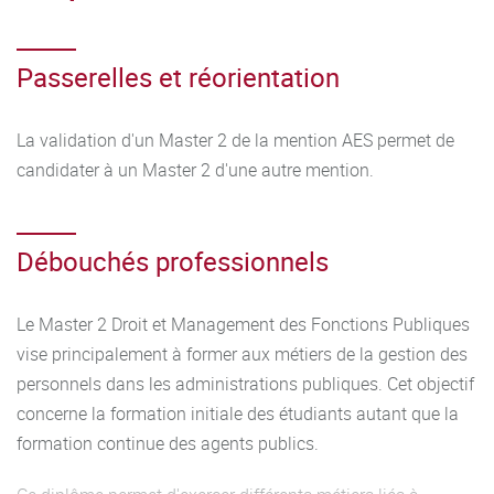
Pour les agents publics, il existe des possibilités de
validation des acquis professionnels (VAP) pour l'accès à la
formation et de validation des acquis de l’expérience (VAE)
Passerelles et réorientation
pour l'obtention du diplôme.
La validation d'un Master 2 de la mention AES permet de
candidater à un Master 2 d'une autre mention.
Débouchés professionnels
Le Master 2 Droit et Management des Fonctions Publiques
vise principalement à former aux métiers de la gestion des
personnels dans les administrations publiques. Cet objectif
concerne la formation initiale des étudiants autant que la
formation continue des agents publics.