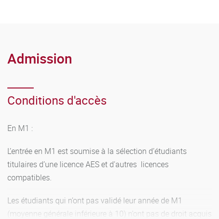
université étrangère, dans le cadre des échanges Erasmus
doivent valider ce semestre à l’étranger sur une base d’un
minimum de 30 crédits européens. Le choix des matières
doit correspondre au profil du Master et doit être agréé par
les responsables de la filière et par le ou la vice-doyen(ne)
Admission
de l’UFR DSEP responsable des relations internationales.
L’autre semestre doit être validé selon le régime normal (ou,
éventuellement, spécial).
Conditions d'accès
En M1 :
L’entrée en M1 est soumise à la sélection d’étudiants
titulaires d’une licence AES et d'autres licences
compatibles.
Les étudiants qui n’ont pas validé leur année de M1
(moyenne générale inférieure à 10) n’ont pas de droit acquis