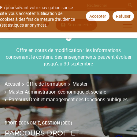
Aller à
En poursuivant votre navigation sur ce
site, vous acceptez l'utilisation de
Accepter
Refuser
cookies à des fins de mesure d'audience
Se connecter
(statistiques anonymes).
Offre en cours de modification : les informations
concernant le contenu des enseignements peuvent évoluer
jusqu’au 30 septembre
Accueil
Offre de formation
Master
Master Administration économique et sociale
Parcours Droit et management des fonctions publiques
DROIT, ECONOMIE, GESTION (DEG)
PARCOURS DROIT ET