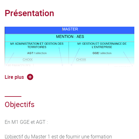
Présentation
Lire plus
En M1 :
Objectifs
Les parcours de M1 GGE et AGT donnent accès au M2 Droit
En M1 GGE et AGT :
et management des fonctions publiques.
L’objectif du Master 1 est de fournir une formation