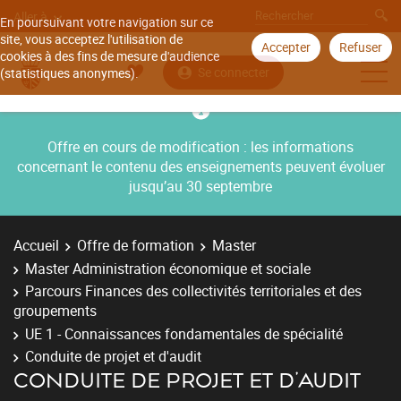
Aller à
En poursuivant votre navigation sur ce
site, vous acceptez l'utilisation de
Accepter
Refuser
cookies à des fins de mesure d'audience
Se connecter
(statistiques anonymes).
Offre en cours de modification : les informations
concernant le contenu des enseignements peuvent évoluer
jusqu’au 30 septembre
Accueil
Offre de formation
Master
Master Administration économique et sociale
Parcours Finances des collectivités territoriales et des
groupements
UE 1 - Connaissances fondamentales de spécialité
Conduite de projet et d'audit
CONDUITE DE PROJET ET D'AUDIT