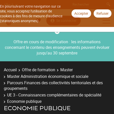
Aller à
En poursuivant votre navigation sur ce
site, vous acceptez l'utilisation de
Accepter
Refuser
cookies à des fins de mesure d'audience
Se connecter
(statistiques anonymes).
Offre en cours de modification : les informations
concernant le contenu des enseignements peuvent évoluer
jusqu’au 30 septembre
Accueil
Offre de formation
Master
Master Administration économique et sociale
Parcours Finances des collectivités territoriales et des
groupements
UE 3 - Connaissances complémentaires de spécialité
Economie publique
ECONOMIE PUBLIQUE