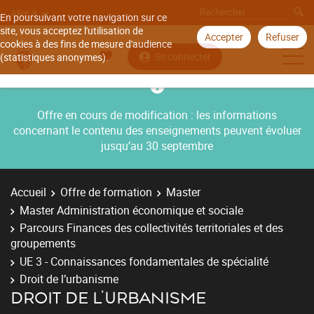
Aller à
En poursuivant votre navigation sur ce
site, vous acceptez l'utilisation de
Accepter
Refuser
cookies à des fins de mesure d'audience
Se connecter
(statistiques anonymes).
Offre en cours de modification : les informations
concernant le contenu des enseignements peuvent évoluer
jusqu’au 30 septembre
Accueil
Offre de formation
Master
Master Administration économique et sociale
Parcours Finances des collectivités territoriales et des
groupements
UE 3 - Connaissances fondamentales de spécialité
Droit de l’urbanisme
DROIT DE L’URBANISME