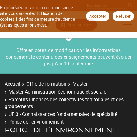
Aller à
En poursuivant votre navigation sur ce
site, vous acceptez l'utilisation de
Accepter
Refuser
cookies à des fins de mesure d'audience
Se connecter
(statistiques anonymes).
Offre en cours de modification : les informations
concernant le contenu des enseignements peuvent évoluer
jusqu’au 30 septembre
Accueil
Offre de formation
Master
Master Administration économique et sociale
Parcours Finances des collectivités territoriales et des
groupements
UE 3 - Connaissances fondamentales de spécialité
Police de l’environnement
POLICE DE L’ENVIRONNEMENT