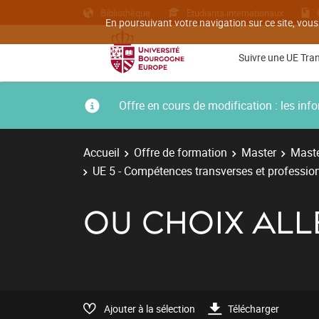
Bibliothèque
Etudiants internationaux
En poursuivant votre navigation sur ce site, vous
Suivre une UE Tra
Offre en cours de modification : les i
Accueil
Offre de formation
Master
Maste
UE 5 - Compétences transverses et professio
OU CHOIX AL
Ajouter à la sélection
Télécharger