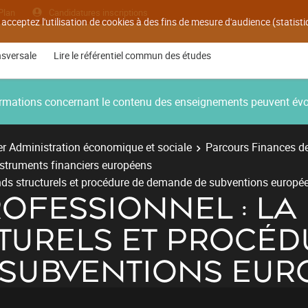
Plan
Candidatures inscriptions
 acceptez l'utilisation de cookies à des fins de mesure d'audience (statis
nsversale
Lire le référentiel commun des études
nformations concernant le contenu des enseignements peuvent év
r Administration économique et sociale
Parcours Finances des
Instruments financiers européens
onds structurels et procédure de demande de subventions europé
OFESSIONNEL : LA
TURELS ET PROCÉD
SUBVENTIONS EUR