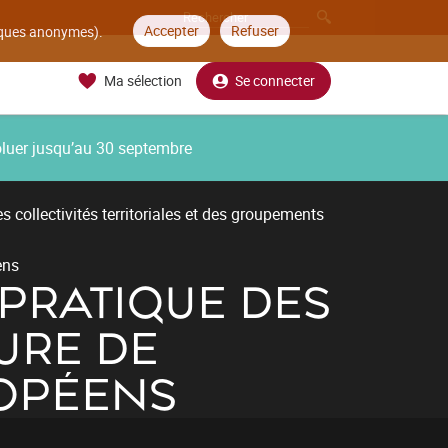
Accepter
Refuser
tiques anonymes).
Ma sélection
Se connecter
oluer jusqu’au 30 septembre
 collectivités territoriales et des groupements
ens
 PRATIQUE DES
URE DE
OPÉENS