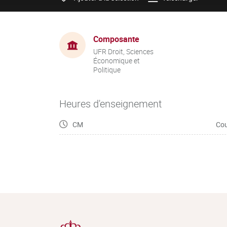
Composante
UFR Droit, Sciences
Économique et
Politique
Heures d'enseignement
CM
Cou