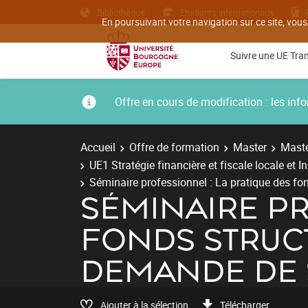
Bibliothèque
Etudiants internationaux
En poursuivant votre navigation sur ce site, vous
Suivre une UE Tra
Offre en cours de modification : les i
Accueil
Offre de formation
Master
Maste
UE1 Stratégie financière et fiscale locale et 
Séminaire professionnel : La pratique des f
SÉMINAIRE PR
FONDS STRUC
DEMANDE DE 
Ajouter à la sélection
Télécharger