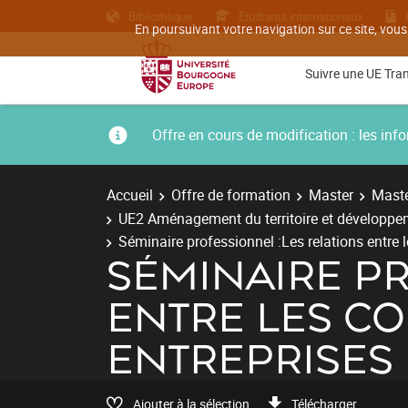
Bibliothèque
Etudiants internationaux
En poursuivant votre navigation sur ce site, vous
Suivre une UE Tra
Offre en cours de modification : les i
Accueil
Offre de formation
Master
Maste
UE2 Aménagement du territoire et développ
Séminaire professionnel :Les relations entre le
SÉMINAIRE PR
ENTRE LES CO
ENTREPRISES
Ajouter à la sélection
Télécharger