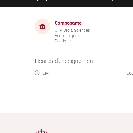
Composante
UFR Droit, Sciences
Économique et
Politique
Heures d'enseignement
CM
Cou