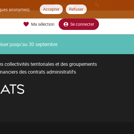
Accepter
Refuser
tiques anonymes).
Ma sélection
Se connecter
oluer jusqu’au 30 septembre
 collectivités territoriales et des groupements
inanciers des contrats administratifs
ATS