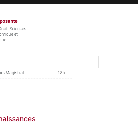
posante
roit, Sciences
omique et
ique
rs Magistral
18h
nnaissances