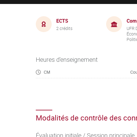
ECTS
Com
2 crédits
UFR D
Écon
Polit
Heures d'enseignement
CM
Cou
Modalités de contrôle des co
Évaluation initiale / Session principale