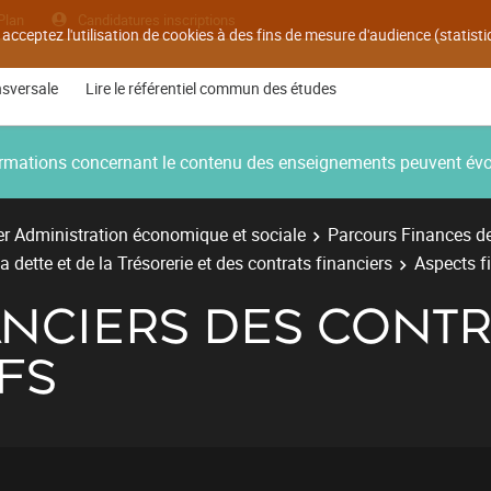
Plan
Candidatures inscriptions
 acceptez l'utilisation de cookies à des fins de mesure d'audience (statis
nsversale
Lire le référentiel commun des études
nformations concernant le contenu des enseignements peuvent év
r Administration économique et sociale
Parcours Finances des
 dette et de la Trésorerie et des contrats financiers
Aspects f
ANCIERS DES CONTR
FS