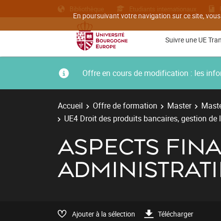
Bibliothèque
Etudiants internationaux
En poursuivant votre navigation sur ce site, vous
Suivre une UE Tra
Offre en cours de modification : les i
Accueil
Offre de formation
Master
Maste
UE4 Droit des produits bancaires, gestion de la
ASPECTS FIN
ADMINISTRATI
Ajouter à la sélection
Télécharger