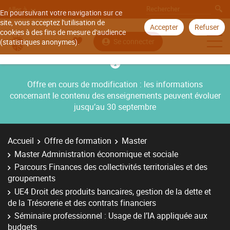
Aller à
En poursuivant votre navigation sur ce
site, vous acceptez l'utilisation de
Accepter
Refuser
cookies à des fins de mesure d'audience
Se connecter
(statistiques anonymes).
Offre en cours de modification : les informations
concernant le contenu des enseignements peuvent évoluer
jusqu’au 30 septembre
Accueil
Offre de formation
Master
Master Administration économique et sociale
Parcours Finances des collectivités territoriales et des
groupements
UE4 Droit des produits bancaires, gestion de la dette et
de la Trésorerie et des contrats financiers
Séminaire professionnel : Usage de l’IA appliquée aux
budgets