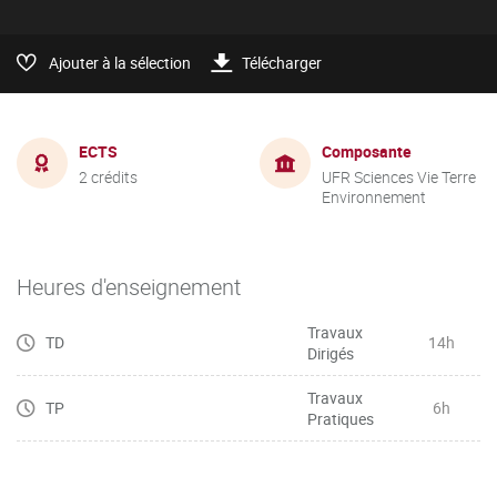
Ajouter à la sélection
Télécharger
ECTS
Composante
2 crédits
UFR Sciences Vie Terre
Environnement
Heures d'enseignement
Travaux
TD
14h
Dirigés
Travaux
TP
6h
Pratiques