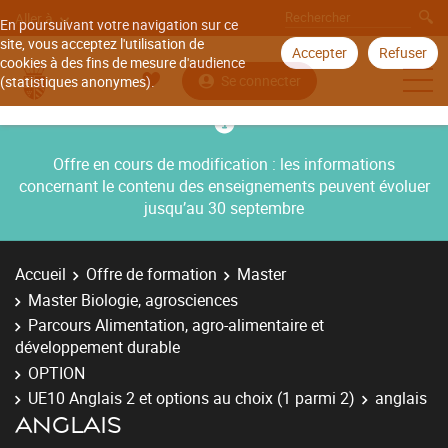
Aller à
En poursuivant votre navigation sur ce
site, vous acceptez l'utilisation de
Accepter
Refuser
cookies à des fins de mesure d'audience
Se connecter
(statistiques anonymes).
Offre en cours de modification : les informations
concernant le contenu des enseignements peuvent évoluer
jusqu’au 30 septembre
Accueil
Offre de formation
Master
Master Biologie, agrosciences
Parcours Alimentation, agro-alimentaire et
développement durable
OPTION
UE10 Anglais 2 et options au choix (1 parmi 2)
anglais
ANGLAIS