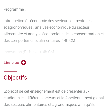
Programme :
Introduction à l’économie des secteurs alimentaires
et agronomiques : analyse économique du secteur
alimentaire et analyse économique de la consommation et
des comportements alimentaires. 14h CM
Innovation (PI, brevet). 4h CM
Lire plus
Intervention Vitagora sur les métiers en IAA. 2h CM
Médias et IAA. 4h CM
Objectifs
Connaissances des entreprises (coopératives – fermes –
L’objectif de cet enseignement est de présenter aux
industries) et des modes de distribution (circuits courts). 4h
étudiants les différents acteurs et le fonctionnement global
CM
des secteurs alimentaires et agronomiques afin qu’ils