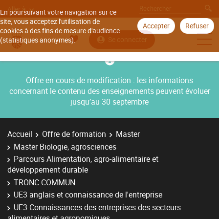
Aller à
En poursuivant votre navigation sur ce
site, vous acceptez l'utilisation de
Accepter
Refuser
cookies à des fins de mesure d'audience
Se connecter
(statistiques anonymes).
Offre en cours de modification : les informations
concernant le contenu des enseignements peuvent évoluer
jusqu’au 30 septembre
Accueil
Offre de formation
Master
Master Biologie, agrosciences
Parcours Alimentation, agro-alimentaire et
développement durable
TRONC COMMUN
UE3 anglais et connaissance de l'entreprise
UE3 Connaissances des entreprises des secteurs
alimentaires et agronomiques