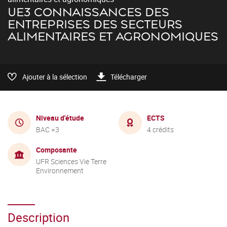
UE3 CONNAISSANCES DES
ENTREPRISES DES SECTEURS
ALIMENTAIRES ET AGRONOMIQUES
Ajouter à la sélection
Télécharger
Niveau d'étude
ECTS
BAC +3
4 crédits
Composante
UFR Sciences Vie Terre
Environnement
Description