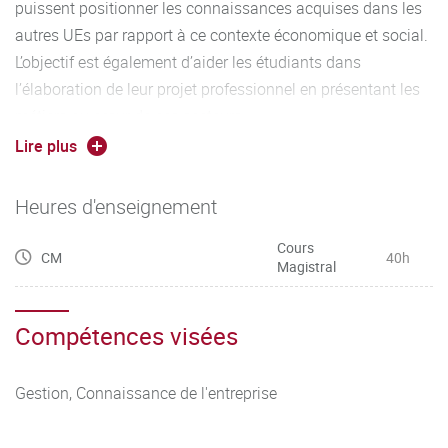
puissent positionner les connaissances acquises dans les
autres UEs par rapport à ce contexte économique et social.
L’objectif est également d’aider les étudiants dans
l’élaboration de leur projet professionnel en présentant les
métiers au cœur de ces secteurs.
Lire plus
Acquérir le vocabulaire dédié à la comptabilité et à la
gestion d’entreprise et être capable d’interagir avec les
Heures d'enseignement
services correspondants dans l’entreprise.
Cours
CM
40h
Connaitre les différents acteurs de la chaine alimentaire de
Magistral
la production jusqu’à la distribution.
Compétences visées
Gestion, Connaissance de l'entreprise