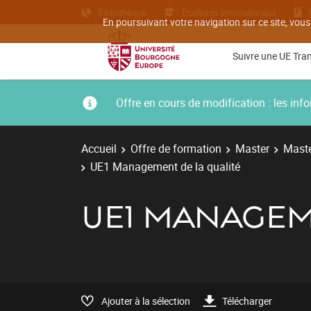
Bibliothèque
Etudiants internationaux
En poursuivant votre navigation sur ce site, vous
Suivre une UE Tra
Offre en cours de modification : les i
Accueil
Offre de formation
Master
Maste
UE1 Management de la qualité
UE1 MANAGEM
Ajouter à la sélection
Télécharger