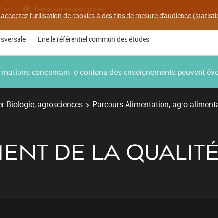
Plan
Candidatures inscriptions
 acceptez l'utilisation de cookies à des fins de mesure d'audience (statis
nsversale
Lire le référentiel commun des études
nformations concernant le contenu des enseignements peuvent év
r Biologie, agrosciences
Parcours Alimentation, agro-aliment
ENT DE LA QUALIT