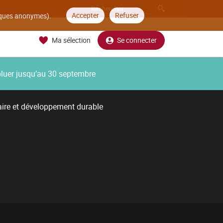
Accepter
Refuser
tiques anonymes).
Ma sélection
Se connecter
oluer jusqu’au 30 septembre
aire et développement durable
É