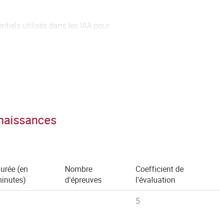
tiels utilisés dans les IAA pour
ments et qualité.
udit et comprendre la
nnaissances
ronnement.
stème de management de la
urée (en
Nombre
Coefficient de
inutes)
d'épreuves
l'évaluation
5