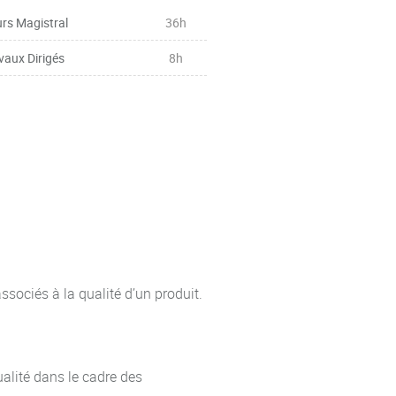
imiler la méthodologie de l’audit :
rs Magistral
36h
es questions ouvertes, savoir
vaux Dirigés
8h
ronnement.
stème de management de la
associés à la qualité d’un produit.
alité dans le cadre des