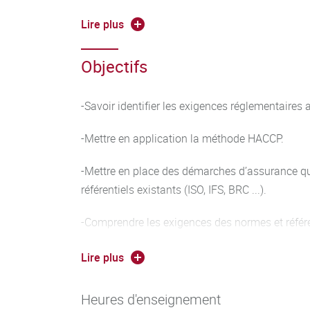
Cours magistraux (36h)
Lire plus
Programme :
Objectifs
Management de la qualité
-Savoir identifier les exigences réglementaires 
HACCP
-Mettre en application la méthode HACCP.
Norme ISO 22000
-Mettre en place des démarches d’assurance qu
Référentiels IFS/BRC
référentiels existants (ISO, IFS, BRC ...).
Formation théorique à l’audit
-Comprendre les exigences des normes et référen
Travaux dirigés (8h)
la sécurité sanitaire et la qualité.
Lire plus
HACCP : mise en pratique de la méthodologie a
-Connaitre la notion de culture sécurité des ali
d’établir un plan de maitrise des dangers perti
Heures d'enseignement
-Identifier les principes de la réalisation d’un a