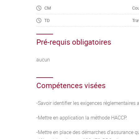
Audit interne : exercices pour comprendre et ass
méthodologie d’un point de vue théorique.
CM
Cou
traduire des exigences en questions, formuler d
TD
Tra
-Connaître les certifications en matière d’envi
rédiger un écart, savoir coter un écart.
-Piloter une démarche d'amélioration d'un sy
Norme environnementale ISO 14001
Pré-requis obligatoires
qualité.
aucun
Compétences visées
-Savoir identifier les exigences réglementaires 
-Mettre en application la méthode HACCP.
-Mettre en place des démarches d’assurance qu