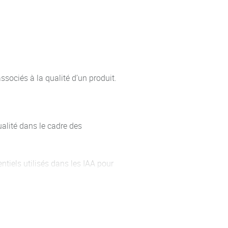
associés à la qualité d’un produit.
alité dans le cadre des
tiels utilisés dans les IAA pour
fin de comprendre les notions et
ments et qualité.
nent.
udit et comprendre la