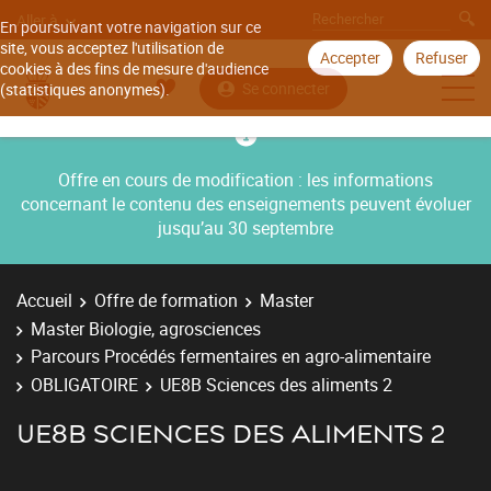
Aller à
En poursuivant votre navigation sur ce
site, vous acceptez l'utilisation de
Accepter
Refuser
cookies à des fins de mesure d'audience
Se connecter
(statistiques anonymes).
Offre en cours de modification : les informations
concernant le contenu des enseignements peuvent évoluer
jusqu’au 30 septembre
Accueil
Offre de formation
Master
Master Biologie, agrosciences
Parcours Procédés fermentaires en agro-alimentaire
OBLIGATOIRE
UE8B Sciences des aliments 2
UE8B SCIENCES DES ALIMENTS 2