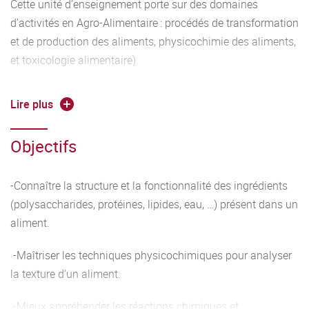
Cette unité d’enseignement porte sur des domaines
d’activités en Agro-Alimentaire : procédés de transformation
et de production des aliments, physicochimie des aliments,
et toxicologie alimentaire).
Programme :
Lire plus
Procédés (10h CM et 6h TD) :
Objectifs
-Introduction aux procédés alimentaires, Opérations
unitaires, diagrammes de fabrication
-Connaître la structure et la fonctionnalité des ingrédients
(polysaccharides, protéines, lipides, eau, …) présent dans un
-Lois de transferts (matière, chaleur) et réacteurs
aliment.
-Conservation des aliments et des microorganismes (froid
-Maîtriser les techniques physicochimiques pour analyser
et déshydratation)
la texture d’un aliment.
-Technologies innovantes de décontamination microbienne
-Mieux appréhender les réactions chimiques et