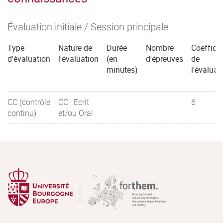
sécurité chez l’Homme– réglementation.
Évaluation initiale / Session principale
-Les matériaux au contact des denrées alimentaires.
Type
Nature de
Durée
Nombre
Coefficie
-Identification d’un effet toxique
-
génotoxicité.
d'évaluation
l'évaluation
(en
d'épreuves
de
minutes)
l'évaluat
CC (contrôle
CC : Ecrit
6
continu)
et/ou Oral