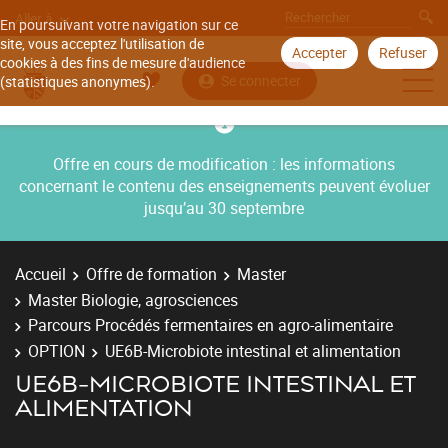
Aller à
En poursuivant votre navigation sur ce
site, vous acceptez l'utilisation de
Accepter
Refuser
cookies à des fins de mesure d'audience
Se connecter
(statistiques anonymes).
Offre en cours de modification : les informations
concernant le contenu des enseignements peuvent évoluer
jusqu’au 30 septembre
Accueil
Offre de formation
Master
Master Biologie, agrosciences
Parcours Procédés fermentaires en agro-alimentaire
OPTION
UE6B-Microbiote intestinal et alimentation
UE6B-MICROBIOTE INTESTINAL ET
ALIMENTATION