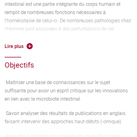
intestinal est une partie intégrante du corps humain et
remplit de nombreuses fonctions nécessaires à
l’homéostasie de celui-ci. De nombreuses pathologies chez
l’Homme sont associées à des perturbations de cet
écosystème microbien, ce qui en fait une cible pour des
interventions nutritionnelles et/ou thérapeutiques.
Lire plus
L'ensemble de ces sujets de société est abordé dans ce
cours.
Objectifs
Programme :
Maîtriser une base de connaissances sur le sujet
Cours Magistraux
suffisante pour avoir un esprit critique sur les innovations
en lien avec le microbiote intestinal.
Dynamique du microbiote intestinal chez l’Homme (4h)
Savoir analyser des résultats de publications en anglais
Les techniques d’analyses et leurs biais (4h)
faisant intervenir des approches haut-débits (-omique).
Rôles du microbiote sur le métabolisme énergétique de
Avoir des rudiments pour manipuler un jeu de donnée