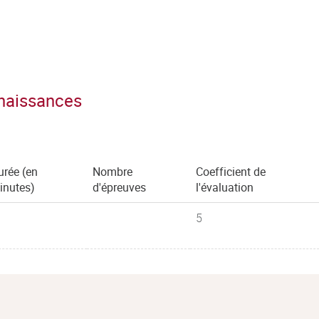
nnaissances
urée (en
Nombre
Coefficient de
inutes)
d'épreuves
l'évaluation
5