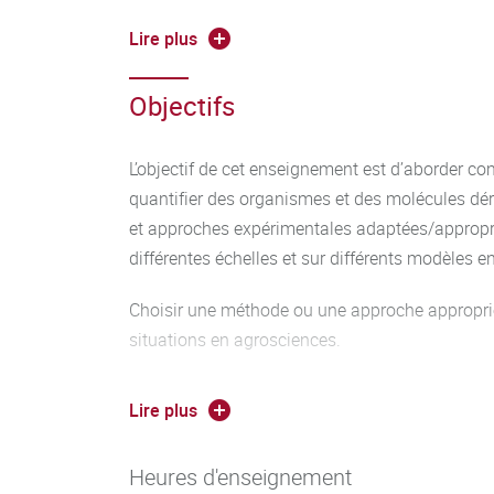
végétales dont OGM), toxines, résidus pesticides
Lire plus
techniques de chromatographie, transcriptomiq
métabolomique, NGS, microscopie et des outils
Objectifs
Analyse des flux de matière au sein d’organis
(réseau trophique, pollution…) via des isotope
L’objectif de cet enseignement est d’aborder com
indicateurs
quantifier des organismes et des molécules dér
et approches expérimentales adaptées/appropr
Travaux dirigés (10h)
différentes échelles et sur différents modèles 
Illustrations des thèmes du cours sous formes 
Choisir une méthode ou une approche approprié
données de publications.
situations en agrosciences.
Travaux pratiques (8h)
Appréhender les avantages, inconvénients et l
Lire plus
Extraction de composés d’emballages plastiqu
approches en fonction du contexte.
Détection d’OGM (4h)
Être capable de vulgariser des propos scientif
Heures d'enseignement