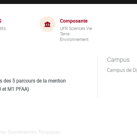
S
Composante
dits
UFR Sciences Vie
Terre
Environnement
Campus
Campus de Di
ts des 5 parcours de la mention
 et M1 PFAA)
ules (bactériennes, fongiques,