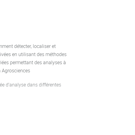
, métabolites …. en utilisant des
ue, protéomique et
 bio-informatiques.
mes vivants et/ou écosystèmes
s stables comme traceurs ou
ment détecter, localiser et
ivées en utilisant des méthodes
iées permettant des analyses à
en Agrosciences
d’exercices et d’analyses de
e d’analyse dans différentes
imites de ces méthodes ou
es et mesure par HPLC (4h)
iques.