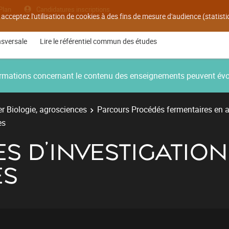
Plan
Candidatures inscriptions
 acceptez l'utilisation de cookies à des fins de mesure d'audience (statis
nsversale
Lire le référentiel commun des études
nformations concernant le contenu des enseignements peuvent év
r Biologie, agrosciences
Parcours Procédés fermentaires en a
es
ES D’INVESTIGATIO
ES