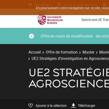
Bibliothèque
Etudiants internationaux
En poursuivant votre navigation sur ce site, vous
Suivre une UE Tra
Offre en cours de modification : les i
Accueil
Offre de formation
Master
Maste
UE2 Stratégies d’investigation en Agroscienc
UE2 STRATÉGI
AGROSCIENC
Ajouter à la sélection
Télécharger