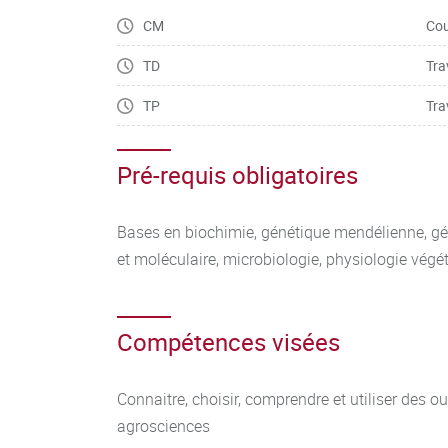
CM
Cou
Interpréter / quantifier les données d’une méth
un échantillon ou comparer des échantillons.
TD
Tra
TP
Tra
Pré-requis obligatoires
Bases en biochimie, génétique mendélienne, géni
et moléculaire, microbiologie, physiologie végé
Compétences visées
Connaitre, choisir, comprendre et utiliser des ou
agrosciences