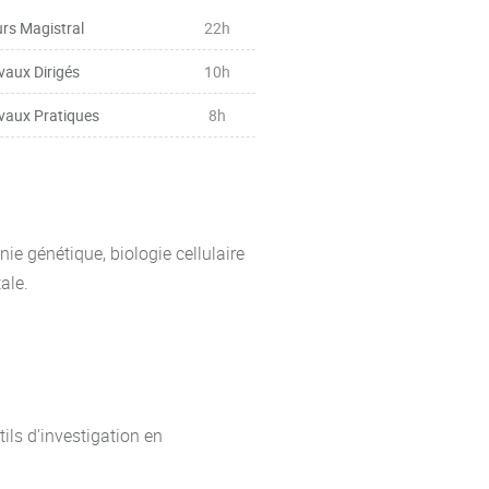
rs Magistral
22h
ode analytique pour caractériser
vaux Dirigés
10h
vaux Pratiques
8h
e génétique, biologie cellulaire
tale.
tils d'investigation en