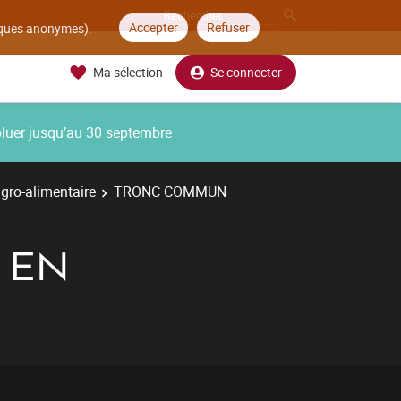
Accepter
Refuser
tiques anonymes).
Ma sélection
Se connecter
oluer jusqu’au 30 septembre
gro-alimentaire
TRONC COMMUN
N EN