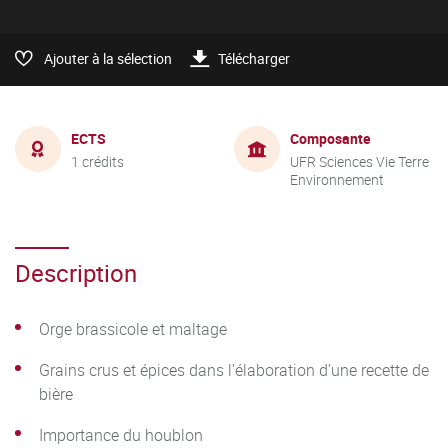
Ajouter à la sélection
Télécharger
ECTS
Composante
1 crédits
UFR Sciences Vie Terre
Environnement
Description
Orge brassicole et maltage
Grains crus et épices dans l’élaboration d’une recette de
bière
Importance du houblon