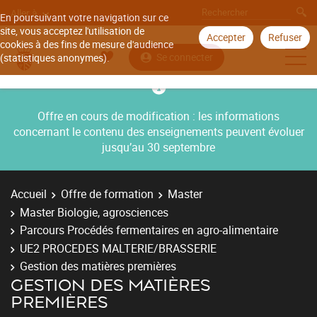
Aller à
En poursuivant votre navigation sur ce
site, vous acceptez l'utilisation de
Accepter
Refuser
cookies à des fins de mesure d'audience
Se connecter
(statistiques anonymes).
Offre en cours de modification : les informations
concernant le contenu des enseignements peuvent évoluer
jusqu’au 30 septembre
Accueil
Offre de formation
Master
Master Biologie, agrosciences
Parcours Procédés fermentaires en agro-alimentaire
UE2 PROCEDES MALTERIE/BRASSERIE
Gestion des matières premières
GESTION DES MATIÈRES
PREMIÈRES