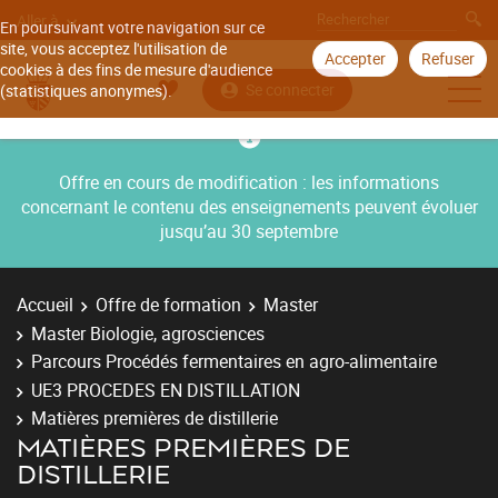
Aller à
En poursuivant votre navigation sur ce
site, vous acceptez l'utilisation de
Accepter
Refuser
cookies à des fins de mesure d'audience
Se connecter
(statistiques anonymes).
Offre en cours de modification : les informations
concernant le contenu des enseignements peuvent évoluer
jusqu’au 30 septembre
Accueil
Offre de formation
Master
Master Biologie, agrosciences
Parcours Procédés fermentaires en agro-alimentaire
UE3 PROCEDES EN DISTILLATION
Matières premières de distillerie
MATIÈRES PREMIÈRES DE
DISTILLERIE