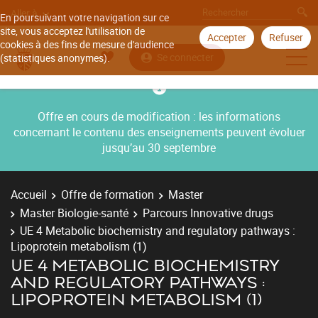
Aller à
En poursuivant votre navigation sur ce
site, vous acceptez l'utilisation de
Accepter
Refuser
cookies à des fins de mesure d'audience
Se connecter
(statistiques anonymes).
Offre en cours de modification : les informations
concernant le contenu des enseignements peuvent évoluer
jusqu’au 30 septembre
Accueil
Offre de formation
Master
Master Biologie-santé
Parcours Innovative drugs
UE 4 Metabolic biochemistry and regulatory pathways :
Lipoprotein metabolism (1)
UE 4 METABOLIC BIOCHEMISTRY
AND REGULATORY PATHWAYS :
LIPOPROTEIN METABOLISM (1)