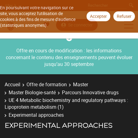
Aller à
En poursuivant votre navigation sur ce
site, vous acceptez l'utilisation de
Accepter
Refuser
cookies à des fins de mesure d'audience
Se connecter
(statistiques anonymes).
Offre en cours de modification : les informations
concernant le contenu des enseignements peuvent évoluer
jusqu’au 30 septembre
Accueil
Offre de formation
Master
Master Biologie-santé
Parcours Innovative drugs
UE 4 Metabolic biochemistry and regulatory pathways :
Lipoprotein metabolism (1)
Experimental approaches
EXPERIMENTAL APPROACHES