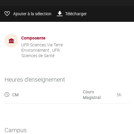
Ajouter à la sélection
Télécharger
Composante
UFR Sciences Vie Terre
Environnement , UFR
Sciences de Santé
Heures d'enseignement
Cours
CM
5h
Magistral
Campus