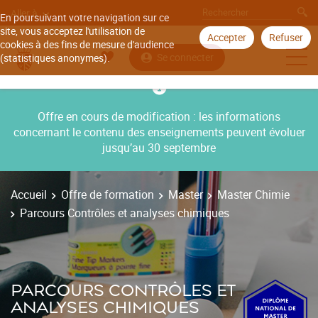
Aller à
En poursuivant votre navigation sur ce
site, vous acceptez l'utilisation de
Accepter
Refuser
cookies à des fins de mesure d'audience
Se connecter
(statistiques anonymes).
Offre en cours de modification : les informations
concernant le contenu des enseignements peuvent évoluer
jusqu’au 30 septembre
Accueil
Offre de formation
Master
Master Chimie
Parcours Contrôles et analyses chimiques
PARCOURS CONTRÔLES ET
ANALYSES CHIMIQUES