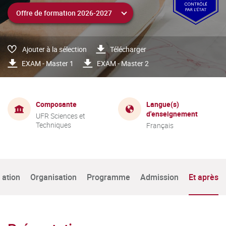
Ajouter à la sélection
Télécharger
EXAM - Master 1
EXAM - Master 2
Composante
Langue(s)
d'enseignement
UFR Sciences et
Techniques
Français
tation
Organisation
Programme
Admission
Et après