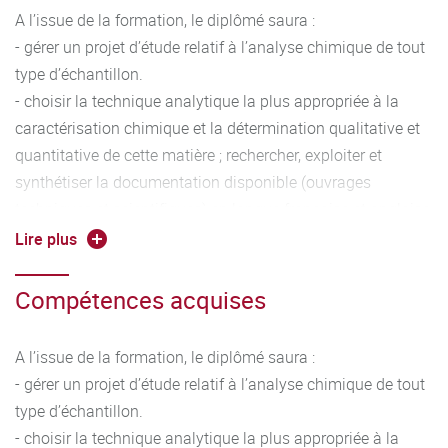
A l’issue de la formation, le diplômé saura :
- gérer un projet d’étude relatif à l’analyse chimique de tout
type d’échantillon.
- choisir la technique analytique la plus appropriée à la
caractérisation chimique et la détermination qualitative et
quantitative de cette matière ; rechercher, exploiter et
synthétiser la documentation disponible (ouvrages
techniques et scientifiques) en langue française et anglaise
; adapter, mettre en place et gérer les moyens matériels et
Lire plus
humains coordonnés à l’objectif d’analyse.
- interpréter les résultats analytiques, valider et garantir ces
Compétences acquises
résultats dans un intervalle de confiance.
- rédiger un rapport de synthèse décrivant les expériences
A l’issue de la formation, le diplômé saura :
réalisées, les méthodes appliquées en précisant leur
- gérer un projet d’étude relatif à l’analyse chimique de tout
domaine de validité et les résultats obtenus en utilisant les
type d’échantillon.
outils appropriés pour les communiquer auprès d’experts
- choisir la technique analytique la plus appropriée à la