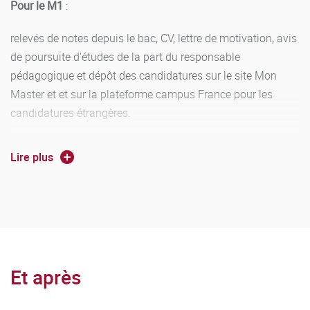
Pour le M1
:
relevés de notes depuis le bac, CV, lettre de motivation, avis
de poursuite d'études de la part du responsable
pédagogique et dépôt des candidatures sur le site Mon
Master et et sur la plateforme campus France pour les
candidatures étrangères.
Pour le M2
:
Lire plus
Candidature sur dossier par l'intermédiaire de l'application
eCandidat, procédure décrite sur le site web de la formation
- étudiants internationaux, étude des dossiers déposés par
Campus France, procédure décrite sur le site de la
formation.
Et après
Lettre de motivation, CV, acte de candidature, relevés de
notes et avis confidentiel du responsable de la formation