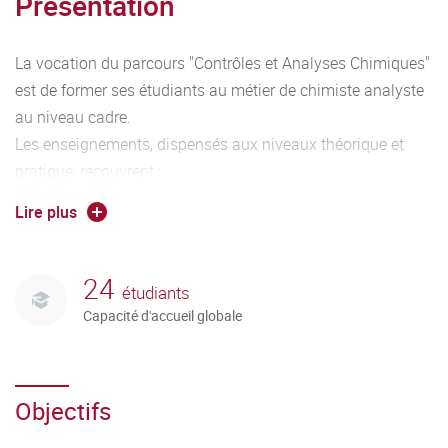
Présentation
La vocation du parcours "Contrôles et Analyses Chimiques"
est de former ses étudiants au métier de chimiste analyste
au niveau cadre.
Les enseignements, dispensés aux niveaux théorique et
pratique, recouvrent :
- disciplines fondamentales de la chimie (organique,
Lire plus
inorganique, matériaux, chimiométrie)
- méthodes physico-chimiques et dispositifs d’analyse
- matières en relation avec le monde de l’entreprise
24
étudiants
- analyse spécialisée à la pharmacie, l’agroalimentaire et
Capacité d'accueil globale
au nucléaire
- stage en laboratoire d’analyse, préférablement en
entreprise, d’une durée minimale de 4 à 8 mois
Objectifs