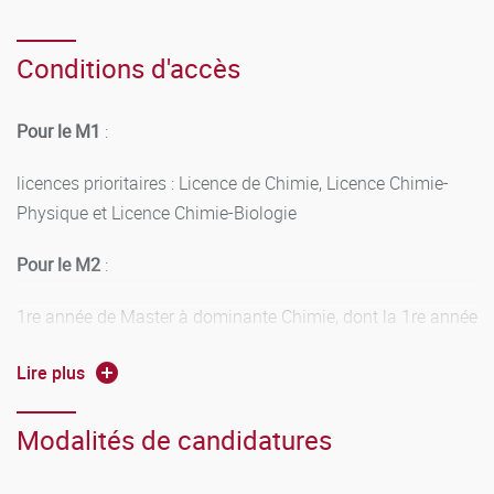
Conditions d'accès
Pour le M1
:
licences prioritaires : Licence de Chimie, Licence Chimie-
Physique et Licence Chimie-Biologie
Pour le M2
:
1re année de Master à dominante Chimie, dont la 1re année
du Master Chimie parcours « Contrôles et Analyses
Lire plus
Chimiques (CAC) »
Modalités de candidatures