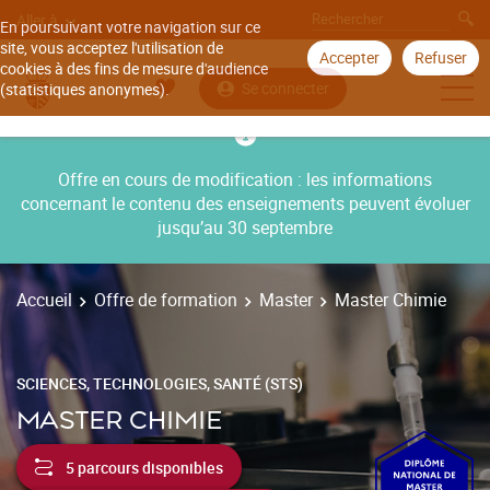
Aller à
En poursuivant votre navigation sur ce
site, vous acceptez l'utilisation de
Accepter
Refuser
cookies à des fins de mesure d'audience
Se connecter
(statistiques anonymes).
Offre en cours de modification : les informations
concernant le contenu des enseignements peuvent évoluer
jusqu’au 30 septembre
Accueil
Offre de formation
Master
Master Chimie
SCIENCES, TECHNOLOGIES, SANTÉ (STS)
MASTER CHIMIE
5 parcours disponibles