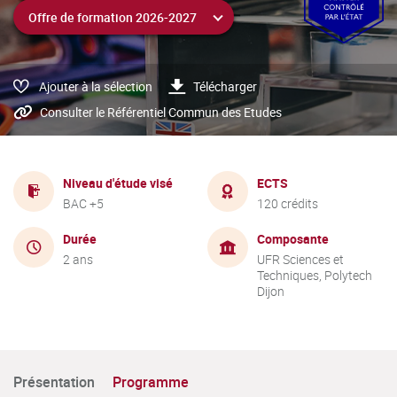
Ajouter à la sélection
Télécharger
Consulter le Référentiel Commun des Etudes
Niveau d'étude visé
ECTS
BAC +5
120 crédits
Durée
Composante
2 ans
UFR Sciences et
Techniques, Polytech
Dijon
Présentation
Programme