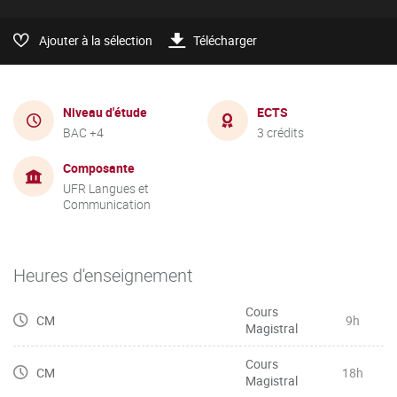
Ajouter à la sélection
Télécharger
Niveau d'étude
ECTS
BAC +4
3 crédits
Composante
UFR Langues et
Communication
Heures d'enseignement
Cours
CM
9h
Magistral
Cours
CM
18h
Magistral