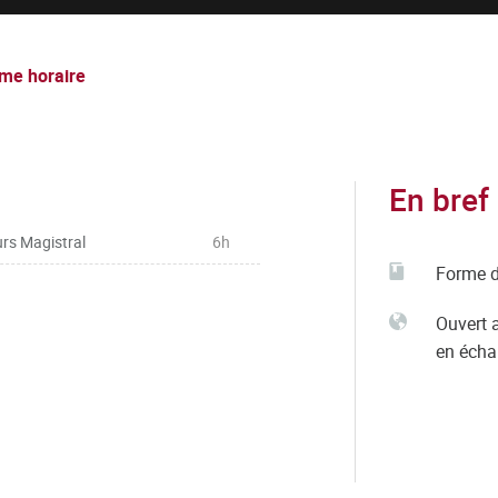
me horaire
En bref
rs Magistral
6h
Forme d
Ouvert 
en éch