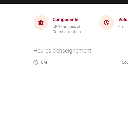
Composante
Volu
UFR Langues et
6h
Communication
Heures d'enseignement
CM
Cou