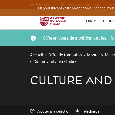
Bibliothèque
Etudiants internationaux
En poursuivant votre navigation sur ce site, vous
Suivre une UE Tra
Offre en cours de modification : les i
Accueil
Offre de formation
Master
Maste
Culture and area studies
CULTURE AND 
Ajouter à la sélection
Télécharger