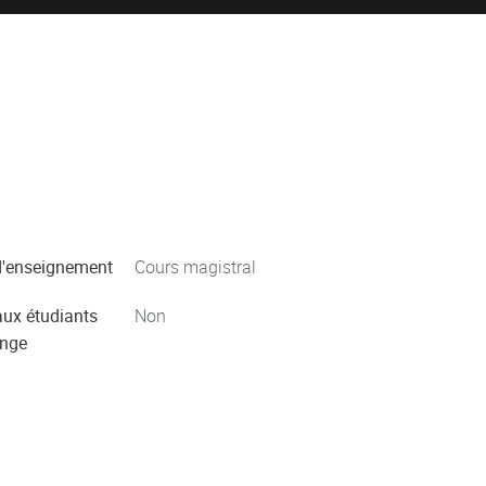
'enseignement
Cours magistral
aux étudiants
Non
ange