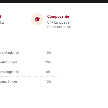
S
Composante
dits
UFR Langues et
Communication
rs Magistral
10h
vaux Dirigés
20h
rs Magistral
8h
vaux Dirigés
12h