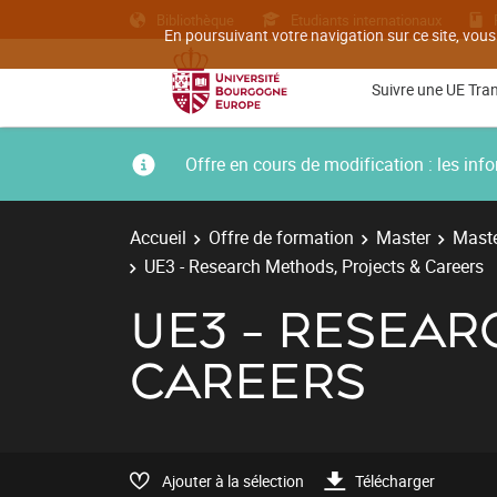
Bibliothèque
Etudiants internationaux
En poursuivant votre navigation sur ce site, vous
Suivre une UE Tra
Offre en cours de modification : les i
Accueil
Offre de formation
Master
Maste
UE3 - Research Methods, Projects & Careers
UE3 - RESEAR
CAREERS
Ajouter à la sélection
Télécharger