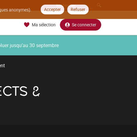
Accepter
Refuser
tiques anonymes).
Ma sélection
Se connecter
oluer jusqu’au 30 septembre
ent
CTS &