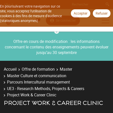
Aller à
En poursuivant votre navigation sur ce
site, vous acceptez l'utilisation de
Accepter
Refuser
cookies à des fins de mesure d'audience
Se connecter
(statistiques anonymes).
Offre en cours de modification : les informations
concernant le contenu des enseignements peuvent évoluer
jusqu’au 30 septembre
Accueil
Offre de formation
Master
Master Culture et communication
Parcours Intercultural management
UE3 - Research Methods, Projects & Careers
Project Work & Career Clinic
PROJECT WORK & CAREER CLINIC