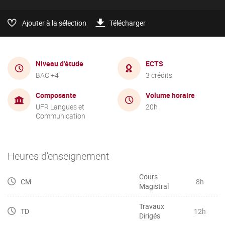
Ajouter à la sélection
Télécharger
Niveau d'étude
ECTS
BAC +4
3 crédits
Composante
Volume horaire
UFR Langues et
20h
Communication
Heures d'enseignement
Cours
CM
8h
Magistral
Travaux
TD
12h
Dirigés