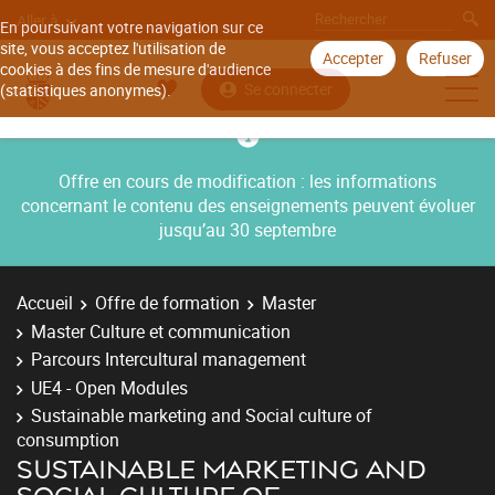
Aller à
En poursuivant votre navigation sur ce
site, vous acceptez l'utilisation de
Accepter
Refuser
cookies à des fins de mesure d'audience
Se connecter
(statistiques anonymes).
Offre en cours de modification : les informations
concernant le contenu des enseignements peuvent évoluer
jusqu’au 30 septembre
Accueil
Offre de formation
Master
Master Culture et communication
Parcours Intercultural management
UE4 - Open Modules
Sustainable marketing and Social culture of
consumption
SUSTAINABLE MARKETING AND