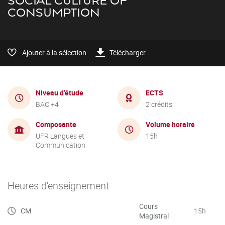
SOCIAL CULTURE OF
CONSUMPTION
Ajouter à la sélection
Télécharger
Niveau d'étude
ECTS
BAC +4
2 crédits
Composante
Volume horaire
UFR Langues et
15h
Communication
Heures d'enseignement
Cours
CM
15h
Magistral