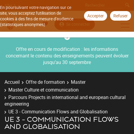
Aller à
En poursuivant votre navigation sur ce
site, vous acceptez l'utilisation de
Accepter
Refuser
cookies à des fins de mesure d'audience
Se connecter
(statistiques anonymes).
Offre en cours de modification : les informations
concernant le contenu des enseignements peuvent évoluer
jusqu’au 30 septembre
Accueil
Offre de formation
Master
Master Culture et communication
Parcours Projects in international and european cultural
engineering
UE 3 - Communication Flows and Globalisation
UE 3 - COMMUNICATION FLOWS
AND GLOBALISATION