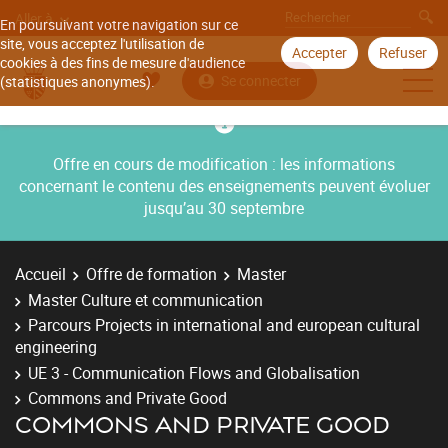
Aller à
En poursuivant votre navigation sur ce
site, vous acceptez l'utilisation de
Accepter
Refuser
cookies à des fins de mesure d'audience
Se connecter
(statistiques anonymes).
Offre en cours de modification : les informations
concernant le contenu des enseignements peuvent évoluer
jusqu’au 30 septembre
Accueil
Offre de formation
Master
Master Culture et communication
Parcours Projects in international and european cultural
engineering
UE 3 - Communication Flows and Globalisation
Commons and Private Good
COMMONS AND PRIVATE GOOD