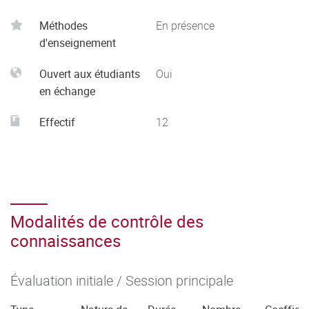
- Conduire une analyse réflexive et distanciée prenant en
Méthodes
En présence
compte les enjeux, les problématiques et la complexité
d'enseignement
d’une demande ou d’une situation afin de proposer des
solutions adaptées et/ou innovantes en respect des
Ouvert aux étudiants
Oui
évolutions de la réglementation
en échange
Effectif
12
Modalités de contrôle des
connaissances
Évaluation initiale / Session principale