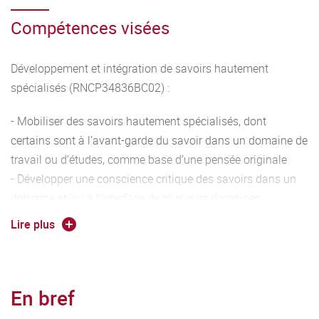
Compétences visées
Développement et intégration de savoirs hautement
spécialisés (RNCP34836BC02) :
- Mobiliser des savoirs hautement spécialisés, dont
certains sont à l’avant-garde du savoir dans un domaine de
travail ou d’études, comme base d’une pensée originale
- Développer une conscience critique des savoirs dans un
domaine et/ou à l’interface de plusieurs domaines
- Résoudre des problèmes pour développer de nouveaux
Lire plus
savoirs et de nouvelles procédures et intégrer les savoirs de
différents domaines.
- Apporter des contributions novatrices dans le cadre
En bref
d’échanges de haut niveau, et dans des contextes
internationaux