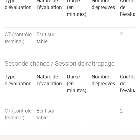
Type
Nature de
Durée
Nombre
Coefficie
d'évaluation
l'évaluation
(en
d'épreuves
de
minutes)
l'évaluat
CT (contrôle
Ecrit sur
2
terminal)
table
Seconde chance / Session de rattrapage
Type
Nature de
Durée
Nombre
Coefficie
d'évaluation
l'évaluation
(en
d'épreuves
de
minutes)
l'évaluat
CT (contrôle
Ecrit sur
2
terminal)
table