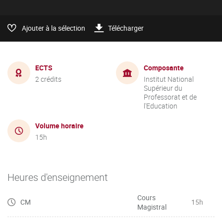
Ajouter à la sélection
Télécharger
ECTS
Composante
2 crédits
Institut National
Supérieur du
Professorat et de
l'Education
Volume horaire
15h
Heures d'enseignement
Cours
CM
15h
Magistral