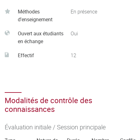
s’autoévaluer pour améliorer sa pratique dans le cadre
Méthodes
En présence
d'une démarche qualité
d'enseignement
- Respecter les principes d’éthique, de déontologie et de
responsabilité environnementale
Ouvert aux étudiants
Oui
en échange
Effectif
12
Modalités de contrôle des
connaissances
Évaluation initiale / Session principale