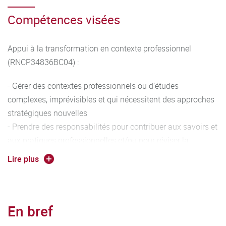
Compétences visées
Appui à la transformation en contexte professionnel
(RNCP34836BC04) :
- Gérer des contextes professionnels ou d’études
complexes, imprévisibles et qui nécessitent des approches
stratégiques nouvelles
- Prendre des responsabilités pour contribuer aux savoirs et
aux pratiques professionnelles et/ou pour réviser la
performance stratégique d'une équipe
Lire plus
- Conduire un projet (conception, pilotage, coordination
d’équipe, mise en œuvre et gestion, évaluation, diffusion)
pouvant mobiliser des compétences pluridisciplinaires
En bref
dans un cadre collaboratif
- Analyser ses actions en situation professionnelle,