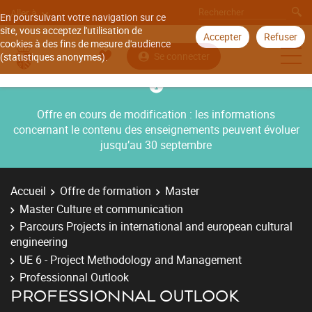
Aller à
En poursuivant votre navigation sur ce
site, vous acceptez l'utilisation de
Accepter
Refuser
cookies à des fins de mesure d'audience
Se connecter
(statistiques anonymes).
Offre en cours de modification : les informations
concernant le contenu des enseignements peuvent évoluer
jusqu’au 30 septembre
Accueil
Offre de formation
Master
Master Culture et communication
Parcours Projects in international and european cultural
engineering
UE 6 - Project Methodology and Management
Professionnal Outlook
PROFESSIONNAL OUTLOOK