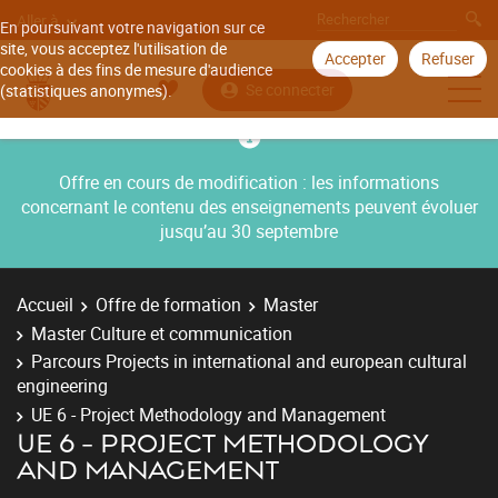
Aller à
En poursuivant votre navigation sur ce
site, vous acceptez l'utilisation de
Accepter
Refuser
cookies à des fins de mesure d'audience
Se connecter
(statistiques anonymes).
Offre en cours de modification : les informations
concernant le contenu des enseignements peuvent évoluer
jusqu’au 30 septembre
Accueil
Offre de formation
Master
Master Culture et communication
Parcours Projects in international and european cultural
engineering
UE 6 - Project Methodology and Management
UE 6 - PROJECT METHODOLOGY
AND MANAGEMENT