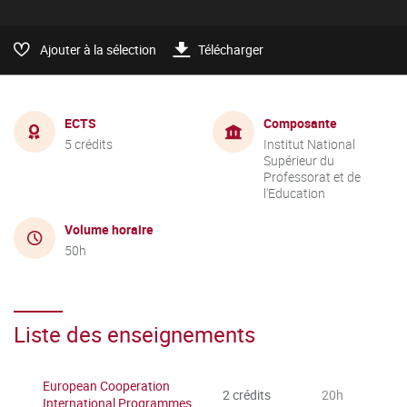
Ajouter à la sélection
Télécharger
ECTS
Composante
5 crédits
Institut National
Supérieur du
Professorat et de
l'Education
Volume horaire
50h
Liste des enseignements
European Cooperation
2 crédits
20h
International Programmes