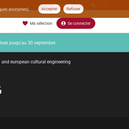
Accepter
Refuser
tiques anonymes).
Ma sélection
Se connecter
oluer jusqu’au 30 septembre
l and european cultural engineering
G