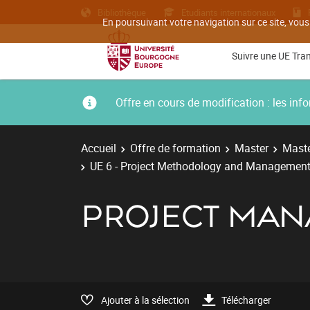
Bibliothèque
Etudiants internationaux
En poursuivant votre navigation sur ce site, vous
Suivre une UE Tra
Offre en cours de modification : les i
Accueil
Offre de formation
Master
Maste
UE 6 - Project Methodology and Managemen
PROJECT MAN
Ajouter à la sélection
Télécharger