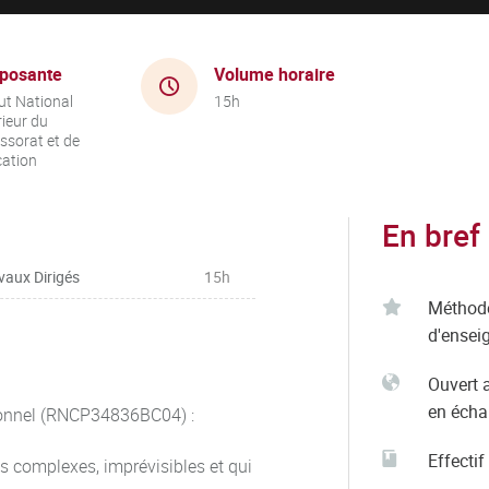
posante
Volume horaire
tut National
15h
ieur du
ssorat et de
cation
En bref
vaux Dirigés
15h
Méthod
d'ensei
Ouvert 
en éch
sionnel (RNCP34836BC04) :
Effectif
s complexes, imprévisibles et qui