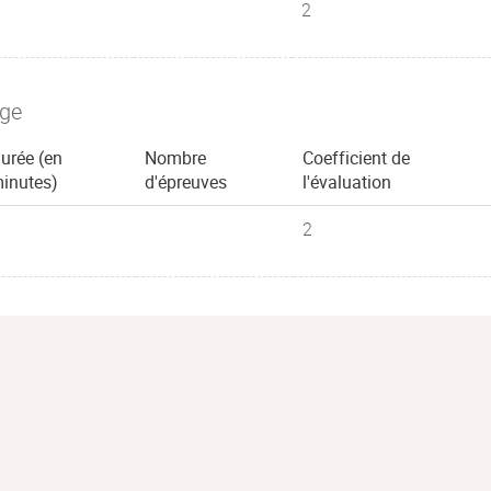
2
age
urée (en
Nombre
Coefficient de
inutes)
d'épreuves
l'évaluation
2