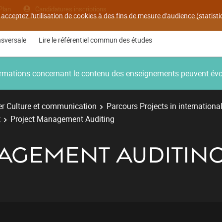
Plan
Candidatures inscriptions
 acceptez l'utilisation de cookies à des fins de mesure d'audience (statis
nsversale
Lire le référentiel commun des études
nformations concernant le contenu des enseignements peuvent év
r Culture et communication
Parcours Projects in internationa
t
Project Management Auditing
AGEMENT AUDITIN