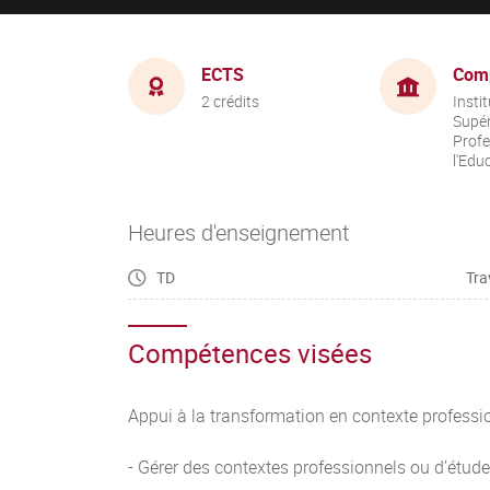
ECTS
Com
2 crédits
Insti
Supér
Profe
l'Edu
Heures d'enseignement
TD
Tra
Compétences visées
Appui à la transformation en contexte profes
- Gérer des contextes professionnels ou d’étude