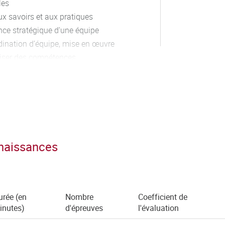
les
ux savoirs et aux pratiques
nce stratégique d'une équipe
rdination d’équipe, mise en œuvre
iliser des compétences
elle, s’autoévaluer pour améliorer
té
gie et de responsabilité
nnaissances
urée (en
Nombre
Coefficient de
inutes)
d'épreuves
l'évaluation