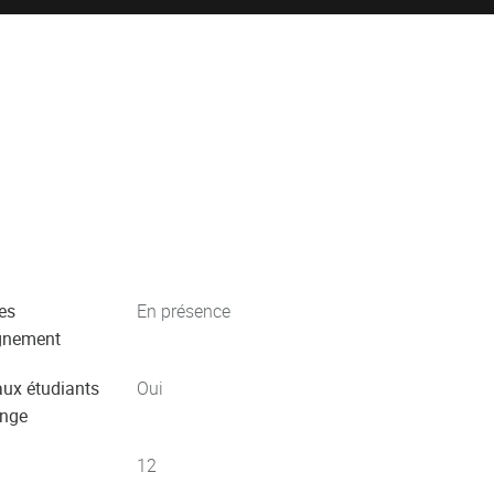
es
En présence
gnement
aux étudiants
Oui
ange
12