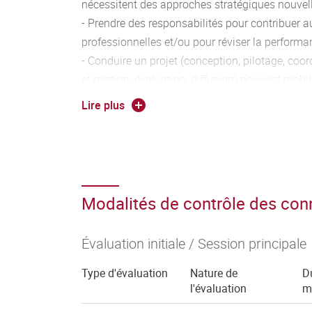
nécessitent des approches stratégiques nouvel
- Prendre des responsabilités pour contribuer a
professionnelles et/ou pour réviser la performa
- Conduire un projet (conception, pilotage, coo
et gestion, évaluation, diffusion) pouvant mob
pluridisciplinaires dans un cadre collaboratif
Lire plus
- Analyser ses actions en situation professionn
sa pratique dans le cadre d'une démarche quali
- Respecter les principes d’éthique, de déontolo
environnementale
Modalités de contrôle des co
Évaluation initiale / Session principale
Type d'évaluation
Nature de
D
l'évaluation
m