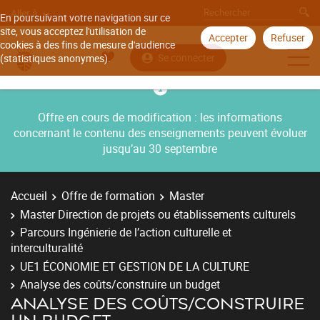
Aller à
En poursuivant votre navigation sur ce
site, vous acceptez l'utilisation de
Accepter
Refuser
cookies à des fins de mesure d'audience
Se connecter
(statistiques anonymes).
Offre en cours de modification : les informations
concernant le contenu des enseignements peuvent évoluer
jusqu’au 30 septembre
Accueil
Offre de formation
Master
Master Direction de projets ou établissements culturels
Parcours Ingénierie de l’action culturelle et
interculturalité
UE1 ÉCONOMIE ET GESTION DE LA CULTURE
Analyse des coûts/construire un budget
ANALYSE DES COÛTS/CONSTRUIRE