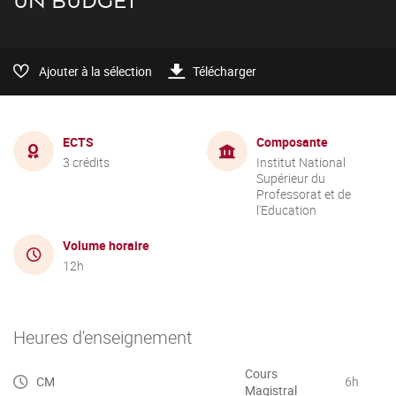
UN BUDGET
Ajouter à la sélection
Télécharger
ECTS
Composante
3 crédits
Institut National
Supérieur du
Professorat et de
l'Education
Volume horaire
12h
Heures d'enseignement
Cours
CM
6h
Magistral