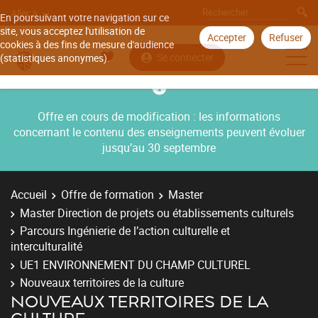
Aller à
En poursuivant votre navigation sur ce
site, vous acceptez l'utilisation de
Accepter
Refuser
cookies à des fins de mesure d'audience
Se connecter
(statistiques anonymes).
Offre en cours de modification : les informations
concernant le contenu des enseignements peuvent évoluer
jusqu’au 30 septembre
Accueil
Offre de formation
Master
Master Direction de projets ou établissements culturels
Parcours Ingénierie de l’action culturelle et
interculturalité
UE1 ENVIRONNEMENT DU CHAMP CULTUREL
Nouveaux territoires de la culture
NOUVEAUX TERRITOIRES DE LA