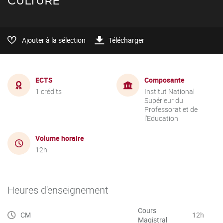
CULTURE
Ajouter à la sélection
Télécharger
ECTS
Composante
1 crédits
Institut National
Supérieur du
Professorat et de
l'Education
Volume horaire
12h
Heures d'enseignement
Cours
CM
12h
Magistral