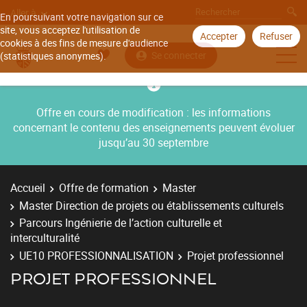
Aller à
En poursuivant votre navigation sur ce
site, vous acceptez l'utilisation de
Accepter
Refuser
cookies à des fins de mesure d'audience
Se connecter
(statistiques anonymes).
Offre en cours de modification : les informations
concernant le contenu des enseignements peuvent évoluer
jusqu’au 30 septembre
Accueil
Offre de formation
Master
Master Direction de projets ou établissements culturels
Parcours Ingénierie de l’action culturelle et
interculturalité
UE10 PROFESSIONNALISATION
Projet professionnel
PROJET PROFESSIONNEL