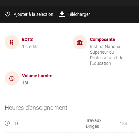
Ajouter à la sélection
Télécharger
ECTS
Composante
1 crédits
Institut National
Supérieur du
Professorat et de
l'Education
Volume horaire
18h
Heures d'enseignement
Travaux
TD
18h
Dirigés