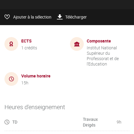
Ajouter à la sélection
Télécharger
ECTS
Composante
1 crédits
Institut National
Supérieur du
Professorat et de
l'Education
Volume horaire
15h
Heures d'enseignement
Travaux
TD
9h
Dirigés