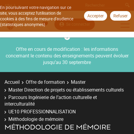
Aller à
En poursuivant votre navigation sur ce
site, vous acceptez l'utilisation de
Accepter
Refuser
cookies à des fins de mesure d'audience
Se connecter
(statistiques anonymes).
Offre en cours de modification : les informations
concernant le contenu des enseignements peuvent évoluer
jusqu’au 30 septembre
Accueil
Offre de formation
Master
Master Direction de projets ou établissements culturels
Parcours Ingénierie de l’action culturelle et
interculturalité
UE10 PROFESSIONNALISATION
Méthodologie de mémoire
MÉTHODOLOGIE DE MÉMOIRE