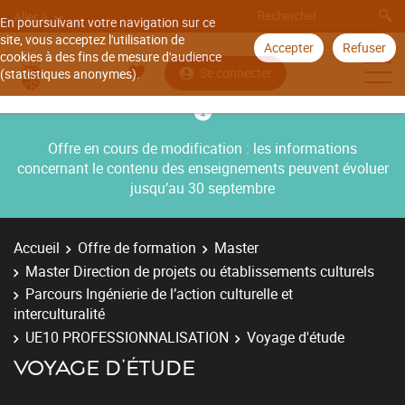
Aller à
En poursuivant votre navigation sur ce
site, vous acceptez l'utilisation de
Accepter
Refuser
cookies à des fins de mesure d'audience
Se connecter
(statistiques anonymes).
Offre en cours de modification : les informations
concernant le contenu des enseignements peuvent évoluer
jusqu’au 30 septembre
Accueil
Offre de formation
Master
Master Direction de projets ou établissements culturels
Parcours Ingénierie de l’action culturelle et
interculturalité
UE10 PROFESSIONNALISATION
Voyage d'étude
VOYAGE D'ÉTUDE