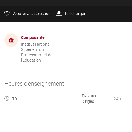
Ajouter à la sélection
Télécharger
Composante
Institut National
Supérieur du
Professorat et de
l'Education
Heures d'enseignement
Travaux
TD
24h
Dirigés